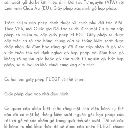
sản xuất gỗ đã ký kết Hiệp định Đối tác Tự nguyện (VPA) với
Liên minh Châu Âu (EU). Giấy phép xác minh gỗ hợp pháp.
Trách nhiệm cấp phép chính thuộc về chính phủ đối tác VPA.
Theo VPA, mỗi Quốc gia Đối tác sẽ chỉ định một Cơ quan cấp
phép có nhiệm vụ cấp giấy phép FLEGT. Giấy phép sẽ được
cấp trên cơ sở các bằng chứng của hệ thống kiểm soát được
chấp nhận để đảm bảo rằng gỗ đã được cấp phép là gỗ sản
xuất tuân thủ với định nghĩa gỗ hợp pháp và đảm bảo gỗ
không rõ nguồn gốc hoặc gỗ sản xuất từ nguồn gỗ bất hợp
pháp, sẽ bị loại ra khỏi chuỗi cung ứng cùa mình.
Có hai loại giấy phép FLEGT có thể chọn:
Giấy phép dựa vào nhà điều hành.
Cơ quan cấp phép biết chắc rằng một nhà điều hành cụ thể
nào đó có một hệ thống kiểm soát nguồn gốc hợp pháp của
tất cả gỗ và sản phẩm gỗ trong quá tình sản xuất. Tất cả các
lô hàng từ nhà khai thác đó sẽ được cấp phép FLEGT chừng