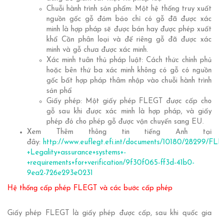
Chuỗi hành trình sản phẩm: Một hệ thống truy xuất
nguồn gốc gỗ đảm bảo chỉ có gỗ đã được xác
minh là hợp pháp sẽ được bán hay được phép xuất
khẩ Cần phân loại và để riêng gỗ đã được xác
minh và gỗ chưa được xác minh.
Xác minh tuân thủ pháp luật: Cách thức chính phủ
hoặc bên thứ ba xác minh không có gỗ có nguồn
gốc bất hợp pháp thâm nhập vào chuỗi hành trình
sản phẩ
Giấy phép: Một giấy phép FLEGT được cấp cho
gỗ sau khi được xác minh là hợp pháp, và giấy
phép đó cho phép gỗ được vận chuyển sang EU.
Xem Thêm thông tin tiếng Anh tại
đây:
http://www.euflegt.efi.int/documents/10180/28299/F
+Legality+assurance+systems+-
+requirements+for+verification/9f30f065-ff3d-41b0-
9ea2-726e293e0231
Hệ thống cấp phép FLEGT và các bước cấp phép
Giấy phép FLEGT là giấy phép được cấp, sau khi quốc gia