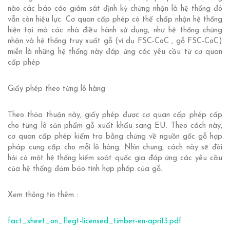
nào các báo cáo giám sát định kỳ chứng nhận là hệ thống đó
vẫn còn hiệu lực. Cơ quan cấp phép có thể chấp nhận hệ thống
hiện tại mà các nhà điều hành sử dụng, như hệ thống chứng
nhận và hệ thống truy xuất gỗ (ví dụ FSC-CoC , gỗ FSC-CoC)
miễn là những hệ thống này đáp ứng các yêu cầu từ cơ quan
cấp phép
Giấy phép theo từng lô hàng
Theo thỏa thuận này, giấy phép được cơ quan cấp phép cấp
cho từng lô sản phẩm gỗ xuất khẩu sang EU. Theo cách này,
cơ quan cấp phép kiểm tra bằng chứng về nguồn gốc gỗ hợp
pháp cung cấp cho mỗi lô hàng. Nhìn chung, cách này sẽ đòi
hỏi có một hệ thống kiểm soát quốc gia đáp ứng các yêu cầu
của hệ thống đảm bảo tính hợp pháp của gỗ.
Xem thông tin thêm :
fact_sheet_on_flegt-licensed_timber-en-apri13.pdf