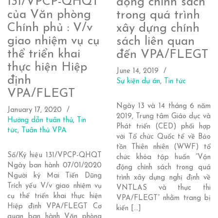
131/VPCP-QHQT
động chính sách
của Văn phòng
trong quá trình
Chính phủ : V/v
xây dựng chính
giao nhiệm vụ cụ
sách liên quan
thể triển khai
đến VPA/FLEGT
thực hiện Hiệp
June 14, 2019
định
Sự kiện dự án
,
Tin tức
VPA/FLEGT
Ngày 13 và 14 tháng 6 năm
January 17, 2020
2019, Trung tâm Giáo dục và
Hướng dẫn tuân thủ
,
Tin
Phát triển (CED) phối hợp
tức
,
Tuân thủ VPA
với Tổ chức Quốc tế về Bảo
tồn Thiên nhiên (WWF) tổ
Số/Ký hiệu 131/VPCP-QHQT
chức khóa tập huấn “Vận
Ngày ban hành 07/01/2020
động chính sách trong quá
Người ký Mai Tiến Dũng
trình xây dựng nghị định về
Trích yếu V/v giao nhiệm vụ
VNTLAS và thực thi
cụ thể triển khai thực hiện
VPA/FLEGT” nhằm trang bị
Hiệp định VPA/FLEGT Cơ
kiến […]
quan ban hành Văn phòng