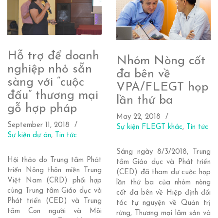
Hỗ trợ để doanh
Nhóm Nòng cốt
nghiệp nhỏ sẵn
đa bên về
sàng với “cuộc
VPA/FLEGT họp
đấu” thương mại
lần thứ ba
gỗ hợp pháp
May 22, 2018
September 11, 2018
Sự kiện FLEGT khác
,
Tin tức
Sự kiện dự án
,
Tin tức
Sáng ngày 8/3/2018, Trung
Hội thảo do Trung tâm Phát
tâm Giáo dục và Phát triển
triển Nông thôn miền Trung
(CED) đã tham dự cuộc họp
Việt Nam (CRD) phối hợp
lần thứ ba của nhóm nòng
cùng Trung tâm Giáo dục và
cốt đa bên về Hiệp định đối
Phát triển (CED) và Trung
tác tự nguyện về Quản trị
tâm Con người và Môi
rừng, Thương mại lâm sản và