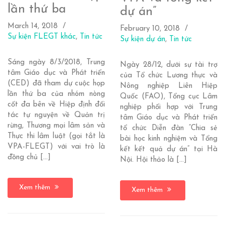
lần thứ ba
dự án”
March 14, 2018
February 10, 2018
Sự kiện FLEGT khác
,
Tin tức
Sự kiện dự án
,
Tin tức
Sáng ngày 8/3/2018, Trung
Ngày 28/12, dưới sự tài trợ
tâm Giáo dục và Phát triển
của Tổ chức Lương thực và
(CED) đã tham dự cuộc họp
Nông nghiệp Liên Hiệp
lần thứ ba của nhóm nòng
Quốc (FAO), Tổng cục Lâm
cốt đa bên về Hiệp định đối
nghiệp phối hợp với Trung
tác tự nguyện về Quản trị
tâm Giáo dục và Phát triển
rừng, Thương mại lâm sản và
tổ chức Diễn đàn “Chia sẻ
Thực thi lâm luật (gọi tắt là
bài học kinh nghiệm và Tổng
VPA-FLEGT) với vai trò là
kết kết quả dự án” tại Hà
đồng chủ […]
Nội. Hội thảo là […]
Xem thêm
Xem thêm