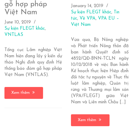
gỗ hợp pháp
January 14, 2019
Việt Nam
Sự kiện FLEGT khác
,
Tin
tức
,
Về VPA
,
VPA EU –
June 10, 2019
Việt Nam
Sự kiện FLEGT khác
,
VNTLAS
Vừa qua, Bộ Nông nghiệp
và Phát triển Nông thôn đã
Tổng cục Lâm nghiệp Việt
ban hành Quyết định số
Nam hiện đang lấy ý kiến dự
4852/QĐ-BNN-TCLN ngày
thảo Nghị định quy định Hệ
10/12/2018 về việc Ban hành
thống bảo đảm gỗ hợp pháp
Kế hoạch thực hiện Hiệp định
Việt Nam (VNTLAS).
đối tác tự nguyện về Thực thi
luật lâm nghiệp, Quản trị
rừng và Thương mại lâm sản
Xem thêm
(VPA/FLEGT) giữa Việt
Nam và Liên minh Châu […]
Xem thêm