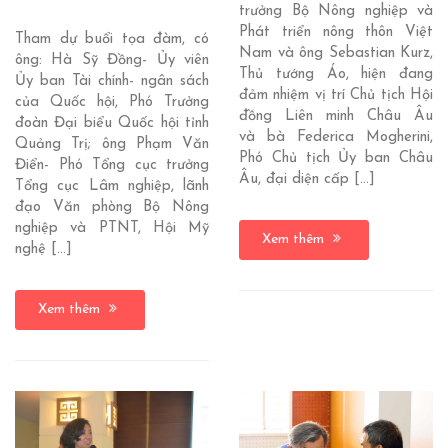
trưởng Bộ Nông nghiệp và
Phát triển nông thôn Việt
Tham dự buổi tọa đàm, có
Nam và ông Sebastian Kurz,
ông: Hà Sỹ Đồng- Ủy viên
Thủ tướng Áo, hiện đang
Ủy ban Tài chính- ngân sách
đảm nhiệm vị trí Chủ tịch Hội
của Quốc hội, Phó Trưởng
đồng Liên minh Châu Âu
đoàn Đại biểu Quốc hội tỉnh
và bà Federica Mogherini,
Quảng Trị; ông Phạm Văn
Phó Chủ tịch Ủy ban Châu
Điển- Phó Tổng cục trưởng
Âu, đại diện cấp […]
Tổng cục Lâm nghiệp, lãnh
đạo Văn phòng Bộ Nông
nghiệp và PTNT, Hội Mỹ
Xem thêm
nghệ […]
Xem thêm