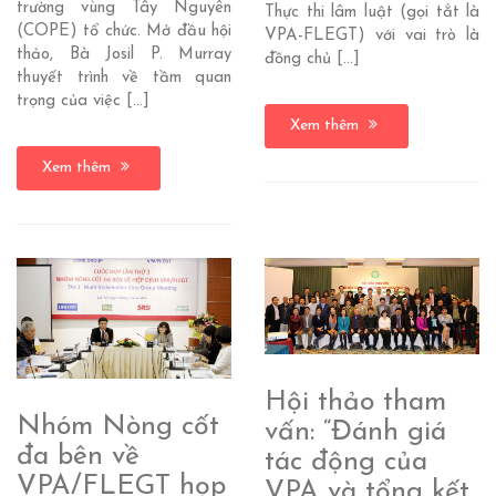
trường vùng Tây Nguyên
Thực thi lâm luật (gọi tắt là
(COPE) tổ chức. Mở đầu hội
VPA-FLEGT) với vai trò là
thảo, Bà Josil P. Murray
đồng chủ […]
thuyết trình về tầm quan
trọng của việc […]
Xem thêm
Xem thêm
Hội thảo tham
Nhóm Nòng cốt
vấn: “Đánh giá
đa bên về
tác động của
VPA/FLEGT họp
VPA và tổng kết