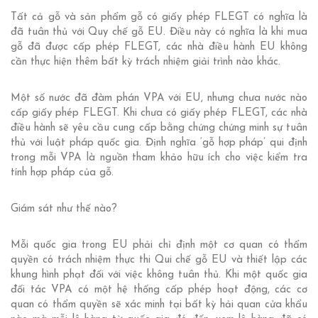
Tất cả gỗ và sản phẩm gỗ có giấy phép FLEGT có nghĩa là
đã tuân thủ với Quy chế gỗ EU. Điều này có nghĩa là khi mua
gỗ đã được cấp phép FLEGT, các nhà điều hành EU không
cần thực hiện thêm bất kỳ trách nhiệm giải trình nào khác.
Một số nước đã đàm phán VPA với EU, nhưng chưa nước nào
cấp giấy phép FLEGT. Khi chưa có giấy phép FLEGT, các nhà
điều hành sẽ yêu cầu cung cấp bằng chứng chứng minh sự tuân
thủ với luật pháp quốc gia. Định nghĩa ‘gỗ hợp pháp’ qui định
trong mỗi VPA là nguồn tham khảo hữu ích cho việc kiểm tra
tính hợp pháp của gỗ.
Giám sát như thế nào?
Mỗi quốc gia trong EU phải chỉ định một cơ quan có thẩm
quyền có trách nhiệm thực thi Qui chế gỗ EU và thiết lập các
khung hình phạt đối với việc không tuân thủ. Khi một quốc gia
đối tác VPA có một hệ thống cấp phép hoạt động, các cơ
quan có thẩm quyền sẽ xác minh tại bất kỳ hải quan cửa khẩu