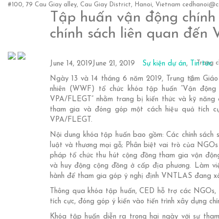
#100, 79 Cau Giay alley, Cau Giay District, Hanoi, Vietnam
cedhanoi@ce
Tập huấn vận động chính 
chính sách liên quan đế
Trang c
June 14, 2019
June 21, 2019
Sự kiện dự án
,
Tin tức
Ngày 13 và 14 tháng 6 năm 2019, Trung tâm Giáo 
nhiên (WWF) tổ chức khóa tập huấn “Vận động c
VPA/FLEGT” nhằm trang bị kiến thức và kỹ năng c
tham gia và đóng góp một cách hiệu quả tích cự
VPA/FLEGT.
Nội dung khóa tập huấn bao gồm: Các chính sách s
luật và thương mại gỗ; Phân biệt vai trò của NGOs
pháp tổ chức thu hút cộng đồng tham gia vận độn
và huy động cộng đồng ở cấp địa phương. Làm việc
hành để tham gia góp ý nghị định VNTLAS đang x
Thông qua khóa tập huấn, CED hỗ trợ các NGOs, 
tích cực, đóng góp ý kiến vào tiến trình xây dựng 
Khóa tập huấn diễn ra trong hai ngày với sự tha