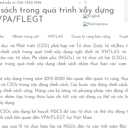
d.edu.vn
024 3562 7494
sách trong quá trình xây dựng
n VPA/FLEGT
hủ
Nhóm nòng cốt
VNTLAS
Quản lý rừng bền vững
Truy
dục và Phát triển (CED) phối hợp với Tổ chức Quốc tế về Bảo t
hính sách trong quá trình xây dựng nghị định về VNTLAS và 
ho các tổ chức Phi chính phủ (NGOs) và tổ chức xã hội (CSOs),
c trong quá trình xây dựng chính sách nhằm thực hiện các cam
ẽ xây dựng trong năm 2019-2020 liên quan đến quản trị rừng, thực
 và CSOs trong vận động chính sách; Các bước vận động chính sách
g chính sách công; Nâng cao kỹ năng và phương pháp vận động ch
 nhóm tập trung thảo luận chi tiết các nội dung cụ thể và các b
ây dựng.
CSOs xây dựng kế hoạch VĐCS để các tổ chức có thể chủ động 
chính sách liên quan đến VPA/FLEGT tại Việt Nam.
m gia của 15 tổ chức hiệp hội và NGOs đến từ các tỉnh miền Bắc