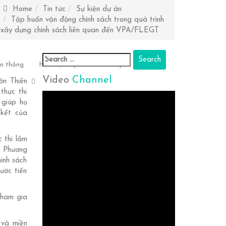
Home
Tin tức
Sự kiện dự án
Tập huấn vận động chính sách trong quá trình
xây dựng chính sách liên quan đến VPA/FLEGT
Search
ền thông
Học trực tuyến
Sitemap
for:
Video
Channel
ồn Thiên
thực thi
 giúp họ
 kết của
 thi lâm
; Phương
ính sách
ước tiến
tham gia
 và miền