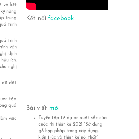
ẻ và kết
 kỹ năng
Kết nối
facebook
ập trung
uá trình
uá trình
rình vận
ghị định
hữu ích.
cho nghị
u đã đặt
được tập
rong quá
Bài viết
mới
Tuyển tập 19 dự án xuất sắc của
làm việc
cuộc thi thiết kế 2021 “Sử dụng
gỗ hợp pháp trong xây dựng,
kiến trúc và thiết kế nội thất”