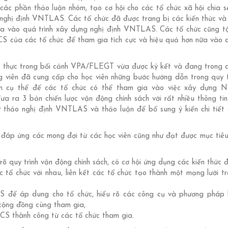
các phần thảo luận nhóm, tạo cơ hội cho các tổ chức xã hội chia s
n nghị định VNTLAS. Các tổ chức đã được trang bị các kiến thức và
ia vào quá trình xây dựng nghị định VNTLAS. Các tổ chức cũng t
CS của các tổ chức để tham gia tích cực và hiệu quả hơn nữa vào q
ết thực trong bối cảnh VPA/FLEGT vừa được ký kết và đang trong q
 viên đã cung cấp cho học viên những bước hướng dẫn trong quy t
n cụ thể để các tổ chức có thể tham gia vào việc xây dựng N
ra 3 bản chiến lược vận động chính sách với rất nhiều thông tin 
 thảo nghị định VNTLAS và thảo luận để bổ sung ý kiến chi tiết 
 đáp ứng các mong đợi từ các học viên cũng như đạt được mục tiê
rõ quy trình vận động chính sách, có cơ hội ứng dụng các kiến thức 
c tổ chức với nhau, liên kết các tổ chức tạo thành một mạng lưới t
để áp dung cho tổ chức, hiểu rõ các công cụ và phương pháp 
 cộng đồng cùng tham gia,
CS thành công từ các tổ chức tham gia.