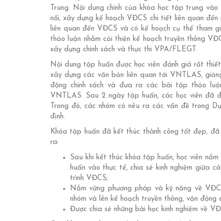
Trung. Nội dung chính của khóa học tập trung vào 
nối, xây dựng kế hoạch VĐCS chi tiết liên quan đế
liên quan đến VĐCS và có kế hoạch cụ thể tham g
thảo luận nhằm cải thiện kế hoạch truyền thông VĐ
xây dựng chính sách và thực thi VPA/FLEGT.
Nội dung tập huấn được học viên đánh giá rất thi
xây dựng các văn bản liên quan tới VNTLAS, giảng
động chính sách và đưa ra các bài tập thảo luậ
VNTLAS. Sau 2 ngày tập huấn, các học viên đã đưa 
Trong đó, các nhóm có nêu ra các vấn đề trong Dự
định.
Khóa tập huấn đã kết thúc thành công tốt đẹp, đã
ra:
Sau khi kết thúc khóa tập huấn, học viên nắm 
huấn vào thực tế, chia sẻ kinh nghiệm giữa cá
trình VĐCS;
Nắm vững phương pháp và kỹ năng về VĐCS 
nhóm và lên kế hoạch truyền thông, vận động
Được chia sẻ những bài học kinh nghiệm về VĐ