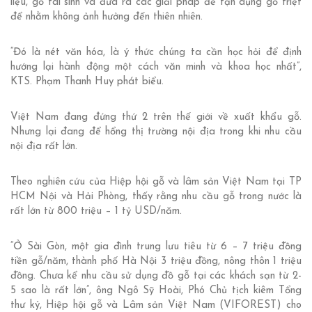
liệu, gỗ tái sinh và đưa ra các giải pháp để tận dụng gỗ triệt
để nhằm không ảnh hưởng đến thiên nhiên.
“Đó là nét văn hóa, là ý thức chúng ta cần học hỏi để định
hướng lại hành động một cách văn minh và khoa học nhất”,
KTS. Phạm Thanh Huy phát biểu.
Việt Nam đang đứng thứ 2 trên thế giới về xuất khẩu gỗ.
Nhưng lại đang để hổng thị trường nội địa trong khi nhu cầu
nội địa rất lớn.
Theo nghiên cứu của Hiệp hội gỗ và lâm sản Việt Nam tại TP
HCM Nội và Hải Phòng, thấy rằng nhu cầu gỗ trong nước là
rất lớn từ 800 triệu – 1 tỷ USD/năm.
“Ở Sài Gòn, một gia đình trung lưu tiêu từ 6 – 7 triệu đồng
tiền gỗ/năm, thành phố Hà Nội 3 triệu đồng, nông thôn 1 triệu
đồng. Chưa kể nhu cầu sử dụng đồ gỗ tại các khách sạn từ 2-
5 sao là rất lớn”, ông Ngô Sỹ Hoài, Phó Chủ tịch kiêm Tổng
thư ký, Hiệp hội gỗ và Lâm sản Việt Nam (VIFOREST) cho