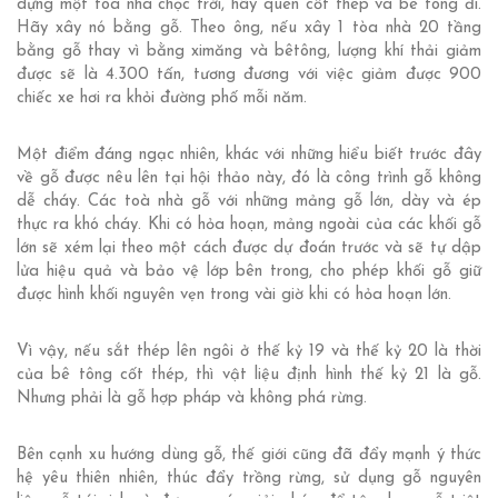
dựng một toà nhà chọc trời, hãy quên cốt thép và bê tông đi.
Hãy xây nó bằng gỗ. Theo ông, nếu xây 1 tòa nhà 20 tầng
bằng gỗ thay vì bằng ximăng và bêtông, lượng khí thải giảm
được sẽ là 4.300 tấn, tương đương với việc giảm được 900
chiếc xe hơi ra khỏi đường phố mỗi năm.
Một điểm đáng ngạc nhiên, khác với những hiểu biết trước đây
về gỗ được nêu lên tại hội thảo này, đó là công trình gỗ không
dễ cháy. Các toà nhà gỗ với những mảng gỗ lớn, dày và ép
thực ra khó cháy. Khi có hỏa hoạn, mảng ngoài của các khối gỗ
lớn sẽ xém lại theo một cách được dự đoán trước và sẽ tự dập
lửa hiệu quả và bảo vệ lớp bên trong, cho phép khối gỗ giữ
được hình khối nguyên vẹn trong vài giờ khi có hỏa hoạn lớn.
Vì vậy, nếu sắt thép lên ngôi ở thế kỷ 19 và thế kỷ 20 là thời
của bê tông cốt thép, thì vật liệu định hình thế kỷ 21 là gỗ.
Nhưng phải là gỗ hợp pháp và không phá rừng.
Bên cạnh xu hướng dùng gỗ, thế giới cũng đã đẩy mạnh ý thức
hệ yêu thiên nhiên, thúc đẩy trồng rừng, sử dụng gỗ nguyên