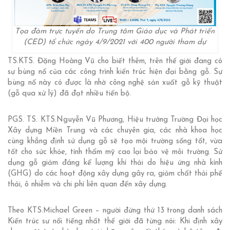
Tọa đàm trực tuyến do Trung tâm Giáo dục và Phát triển
(CED) tổ chức ngày 4/9/2021 với 400 người tham dự
TS.KTS. Đặng Hoàng Vũ cho biết thêm, trên thế giới đang có
sự bùng nổ của các công trình kiến trúc hiện đại bằng gỗ. Sự
bùng nổ này có được là nhờ công nghệ sản xuất gỗ kỹ thuật
(gỗ qua xử lý) đã đạt nhiều tiến bộ.
PGS. TS. KTS.Nguyễn Vũ Phương, Hiệu trưởng Trường Đại học
Xây dựng Miền Trung và các chuyên gia, các nhà khoa học
cùng khẳng định sử dụng gỗ sẽ tạo mội trường sống tốt, vừa
tốt cho sức khỏe, tính thẩm mỹ cao lại bảo vệ môi trường. Sử
dụng gỗ giảm đáng kể lượng khí thải do hiệu ứng nhà kính
(GHG) do các hoạt động xây dựng gây ra, giảm chất thải phế
thải, ô nhiễm và chi phí liên quan đến xây dựng.
Theo KTS.Michael Green – người đứng thứ 13 trong danh sách
Kiến trúc sư nổi tiếng nhất thế giới đã từng nói: Khi định xây