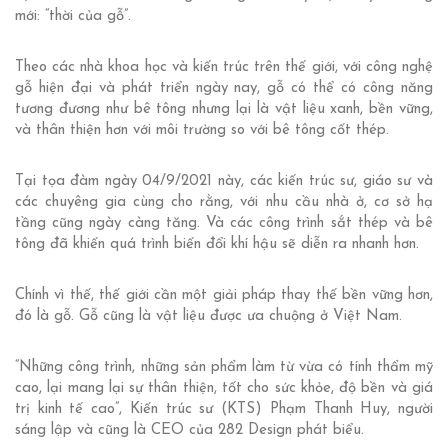
mới: “thời của gỗ”.
Theo các nhà khoa học và kiến trúc trên thế giới, với công nghệ
gỗ hiện đại và phát triển ngày nay, gỗ có thể có công năng
tương đương như bê tông nhưng lại là vật liệu xanh, bền vững,
và thân thiện hơn với môi trường so với bê tông cốt thép.
Tại tọa đàm ngày 04/9/2021 này, các kiến trúc sư, giáo sư và
các chuyêng gia cùng cho rằng, với nhu cầu nhà ở, cơ sở hạ
tầng cũng ngày càng tăng. Và các công trình sắt thép và bê
tông đã khiến quá trình biến đổi khí hậu sẽ diễn ra nhanh hơn.
Chính vì thế, thế giới cần một giải pháp thay thế bền vững hơn,
đó là gỗ. Gỗ cũng là vật liệu được ưa chuộng ở Việt Nam.
“Những công trình, những sản phẩm làm từ vừa có tính thẩm mỹ
cao, lại mang lại sự thân thiện, tốt cho sức khỏe, độ bền và giá
trị kinh tế cao”, Kiến trúc sư (KTS) Phạm Thanh Huy, người
sáng lập và cũng là CEO của 282 Design phát biểu.