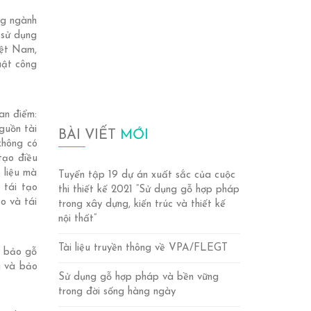
ng ngành
 sử dụng
iệt Nam,
huật công
an điểm:
nguồn tài
BÀI VIẾT
MỚI
không có
tạo điều
 liệu mà
Tuyển tập 19 dự án xuất sắc của cuộc
 tái tạo
thi thiết kế 2021 “Sử dụng gỗ hợp pháp
o và tái
trong xây dựng, kiến trúc và thiết kế
nội thất”
Tài liệu truyền thông về VPA/FLEGT
m bảo gỗ
g và bảo
Sử dụng gỗ hợp pháp và bền vững
trong đời sống hàng ngày