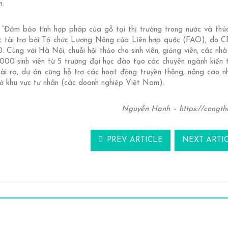
m.
“Đảm bảo tính hợp pháp của gỗ tại thị trường trong nước và thú
c tài trợ bởi Tổ chức Lương Nông của Liên hợp quốc (FAO), do 
 Cùng với Hà Nội, chuỗi hội thảo cho sinh viên, giảng viên, các nhà
000 sinh viên từ 5 trường đại học đào tạo các chuyên ngành kiến t
oài ra, dự án cũng hỗ trợ các hoạt động truyền thông, nâng cao n
ở khu vực tư nhân (các doanh nghiệp Việt Nam).
Nguyễn Hạnh – https://congth
PREV ARTICLE
NEXT ARTI