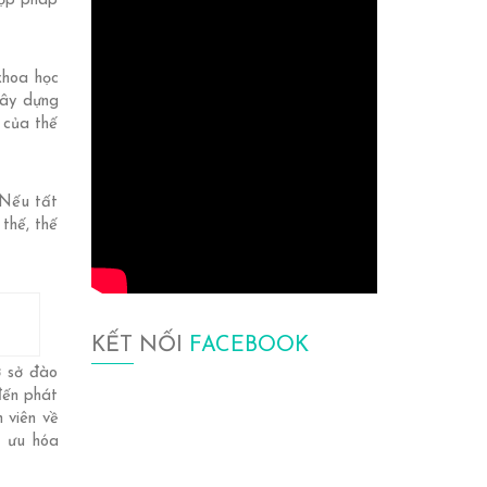
hợp pháp
 khoa học
xây dựng
 của thế
 Nếu tất
thế, thế
KẾT NỐI
FACEBOOK
ơ sở đào
đến phát
 viên về
i ưu hóa