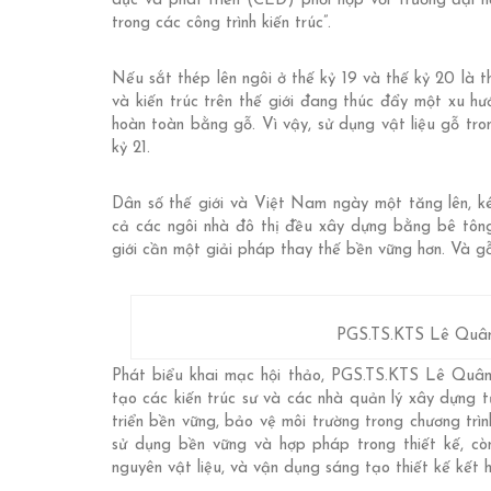
dục và phát triển (CED) phối hợp với Trường đại 
trong các công trình kiến trúc”.
Nếu sắt thép lên ngôi ở thế kỷ 19 và thế kỷ 20 là thờ
và kiến trúc trên thế giới đang thúc đẩy một xu h
hoàn toàn bằng gỗ. Vì vậy, sử dụng vật liệu gỗ tron
kỷ 21.
Dân số thế giới và Việt Nam ngày một tăng lên, k
cả các ngôi nhà đô thị đều xây dựng bằng bê tông v
giới cần một giải pháp thay thế bền vững hơn. Và gỗ
PGS.TS.KTS Lê Quân 
Phát biểu khai mạc hội thảo, PGS.TS.KTS Lê Quân 
tạo các kiến trúc sư và các nhà quản lý xây dựng t
triển bền vững, bảo vệ môi trường trong chương trìn
sử dụng bền vững và hợp pháp trong thiết kế, còn
nguyên vật liệu, và vận dụng sáng tạo thiết kế kết 