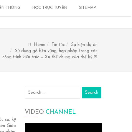
ỀN THÔNG
HỌC TRỰC TUYẾN
SITEMAP
Home
Tin tức
Sự kiện dự án
Sử dụng gỗ bền vững, hợp pháp trong các
công trình kiến trúc – Xu thế chung của thế kỷ 21
Search
for:
VIDEO
CHANNEL
c sư, kỹ
tâm Giáo