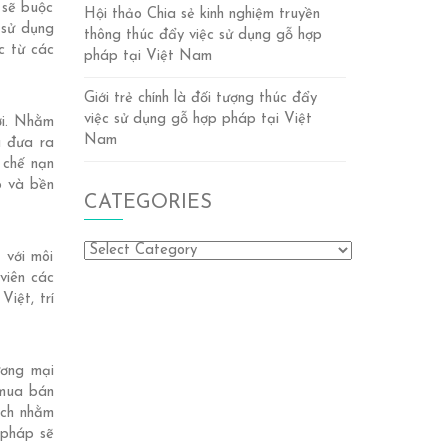
 sẽ buộc
Hội thảo Chia sẻ kinh nghiệm truyền
 sử dụng
thông thúc đẩy việc sử dụng gỗ hợp
c từ các
pháp tại Việt Nam
Giới trẻ chính là đối tượng thúc đẩy
việc sử dụng gỗ hợp pháp tại Việt
ới. Nhằm
Nam
ã đưa ra
 chế nạn
p và bền
CATEGORIES
Categories
 với môi
viên các
iệt, trí
ương mại
 mua bán
ách nhằm
 pháp sẽ