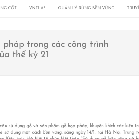
etnam
cedhanoi@ced.edu.vn
NG CỐT
VNTLAS
QUẢN LÝ RỪNG BỀN VỮNG
TRUY
 pháp trong các công trình
ủa thế kỷ 21
ầu sử dụng gỗ và sản phẩm gỗ hợp pháp, khuyến khích các kiến trú
trẻ sử dụng một cách bền vững, sáng ngày 14/1, tại Hà Nội, Trung 