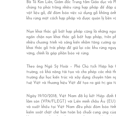
Bà Tô Kim Liên, Giám đốc Trung tâm Giáo dục và P
chúng ta phải trồng nhiều rừng hợp pháp để đáp ứ
vật liệu gỗ, để đảm bảo việc sử dụng gỗ không ảnh
khu rừng một cách hợp pháp và được quản lý bền v
Nạn khai thác gỗ bất hợp pháp cũng là những ngu
ngăn chặn nạn khai thác gỗ bất hợp pháp, trên p
nhiều chương trình và sáng kiến nhằm tăng cường q
khai thác gỗ trái phép để giữ lại các khu rừng ngu
vững, chính là góp phần bảo vệ rừng.
Theo ông Ngô Sỹ Hoài – Phó Chủ tịch Hiệp hội Gỗ
trường, có khả năng tái tạo và cho phép các nhà t
trường đại học kiến trúc và xây dựng chuyên tâm n
tuệ Việt và thương hiệu Việt để tạo ra giá trị gia t
Ngày 19/10/2018, Việt Nam đã ký kết Hiệp định Đố
lâm sản (VPA/FLEGT) với Liên minh châu Âu (EU) v
và xuất khẩu tại Việt Nam đều phải đảm bảo tính
kiểm soát chặt chẽ hơn toàn bộ chuỗi cung ứng củ