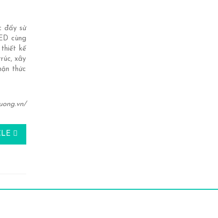
c đẩy sử
CED cùng
 thiết kế
rúc, xây
hận thức
uong.vn/
CLE