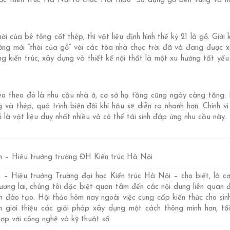
học Kiến trúc Hà Nội tổ chức Hội thảo “Sử dụng gỗ bền vững và 
i của bê tông cốt thép, thì vật liệu định hình thế kỷ 21 là gỗ. Giới
ướng mới “thời của gỗ” với các tòa nhà chọc trời đã và đang được 
g kiến trúc, xây dựng và thiết kế nội thất là một xu hướng tất yếu
éo theo đó là nhu cầu nhà ở, cơ sở hạ tầng cũng ngày càng tăng.
à thép, quá trình biến đổi khí hậu sẽ diễn ra nhanh hơn. Chính vì 
 là vật liệu duy nhất nhiều và có thể tái sinh đáp ứng nhu cầu này.
– Hiệu trưởng trường ĐH Kiến trúc Hà Nội
– Hiệu trưởng Trường đại học Kiến trúc Hà Nội – cho biết, là c
ương lai, chúng tôi đặc biệt quan tâm đến các nội dung liên quan 
h đào tạo. Hội thảo hôm nay ngoài việc cung cấp kiến thức cho sinh
 giới thiệu các giải pháp xây dựng một cách thông minh hơn, tố
hợp với công nghệ và kỹ thuật số.