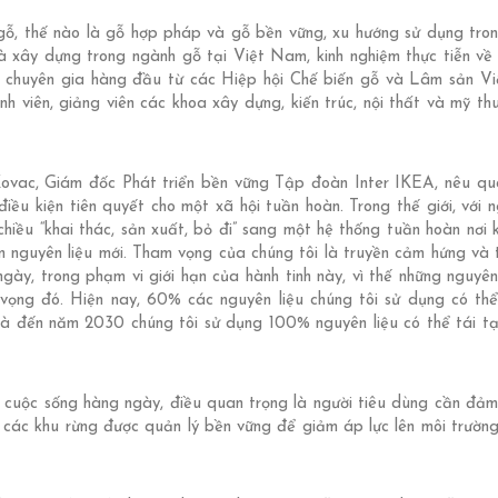
ệu gỗ, thế nào là gỗ hợp pháp và gỗ bền vững, xu hướng sử dụng tro
 và xây dựng trong ngành gỗ tại Việt Nam, kinh nghiệm thực tiễn về
các chuyên gia hàng đầu từ các Hiệp hội Chế biến gỗ và Lâm sản V
inh viên, giảng viên các khoa xây dựng, kiến trúc, nội thất và mỹ t
Kovac, Giám đốc Phát triển bền vững Tập đoàn Inter IKEA, nêu qu
điều kiện tiên quyết cho một xã hội tuần hoàn. Trong thế giới, với 
hiều “khai thác, sản xuất, bỏ đi” sang một hệ thống tuần hoàn nơi 
n nguyên liệu mới. Tham vọng của chúng tôi là truyền cảm hứng và 
gày, trong phạm vi giới hạn của hành tinh này, vì thế những nguyên
vọng đó. Hiện nay, 60% các nguyên liệu chúng tôi sử dụng có thể
là đến năm 2030 chúng tôi sử dụng 100% nguyên liệu có thể tái tạ
 cuộc sống hàng ngày, điều quan trọng là người tiêu dùng cần đả
 các khu rừng được quản lý bền vững để giảm áp lực lên môi trườn