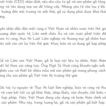
hát triển (CED) nhận định, nếu nhu cầu từ gỗ và sản phẩm gỗ tăng
ng và tận dụng mọi nơi để trồng cây. Những yếu tố cần lưu ý khi
 hưởng đến môi trường và sinh thái, gỗ sử dụng phải được khai thá
ững.
yên nhân dẫn đến mất rừng ở Việt Nam và nhiều nước trên thế gi
hương diện quốc tế, Liên minh châu Âu và các nước phát triển đ
uản trị rừng, thực thi Luật Lâm nghiệp và thương mại gỗ nhằm hạn
yên sinh còn sót lại trên thế giới. Mua, bán và sử dụng gỗ hợp phá
 và Lâm sản Việt Nam, gỗ là loại vật liệu tự nhiên, thân thiện
hiết kế thỏa sức sáng tạo. Ông Ngô Sỹ Hoài cũng khuyến nghị sinh 
ghiên cứu và thiết kế nhiều mẫu mã sản phẩm gỗ mang phong cách V
ăng cho sản phẩm gỗ Việt trên thị trường thế giới.
i tác tự nguyện về Thực thi luật lâm nghiệp, bảo vệ rừng và th
à cam kết tất cả gỗ khai thác, nhập khẩu, vận chuyển, chế biến,
 hợp pháp. Hiện, Việt Nam đang xây dựng và hoàn thiện chính s
a sản phẩm. Như vậy, trong tương lai, gỗ và sản phẩm gỗ bất hợp