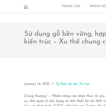
#100, 79 Cau Giay alley, Cau Giay District, Hanoi, Vi
TRANG CHỦ
NHÓM NÒ
024 3562 7494
Sử dụng gỗ bền vững, hợp
kiến trúc – Xu thế chung c
January 14, 2021
Sự kiện dự án
,
Tin tức
(Công thương) – Nhằm nâng cao nhận thức về yêu c
sư, nhà quản lý xây dựng và nhà thiết kế nội thất 